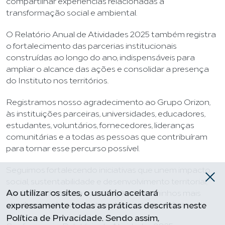
compartilhar experiências relacionadas à
transformação social e ambiental.
O Relatório Anual de Atividades 2025 também registra
o fortalecimento das parcerias institucionais
construídas ao longo do ano, indispensáveis para
ampliar o alcance das ações e consolidar a presença
do Instituto nos territórios.
Registramos nosso agradecimento ao Grupo Orizon,
às instituições parceiras, universidades, educadores,
estudantes, voluntários, fornecedores, lideranças
comunitárias e a todas as pessoas que contribuíram
para tornar esse percurso possível.
Seguimos fortalecendo iniciativas que unem impacto
social, sustentabilidade e desenvolvimento territorial,
Ao utilizar os sites, o usuário aceitará
contribuindo para a construção de caminhos mais
circulares, inclusivos e conectados com o futuro.
expressamente todas as práticas descritas neste
Política de Privacidade. Sendo assim,