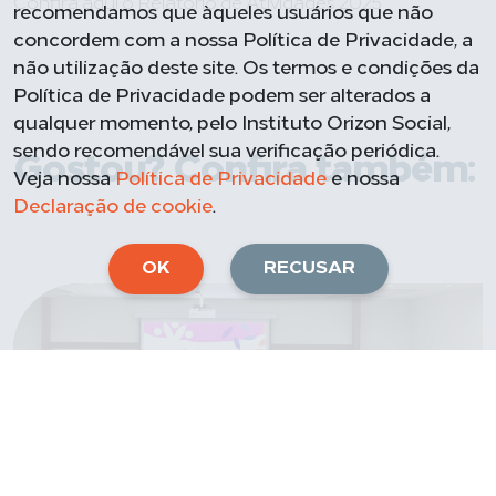
Confira aqui o Relatório de Atividades 2025
recomendamos que àqueles usuários que não
concordem com a nossa Política de Privacidade, a
não utilização deste site. Os termos e condições da
Política de Privacidade podem ser alterados a
qualquer momento, pelo Instituto Orizon Social,
sendo recomendável sua verificação periódica.
Gostou? Confira também:
Veja nossa
Política de Privacidade
e nossa
Declaração de cookie
.
OK
RECUSAR