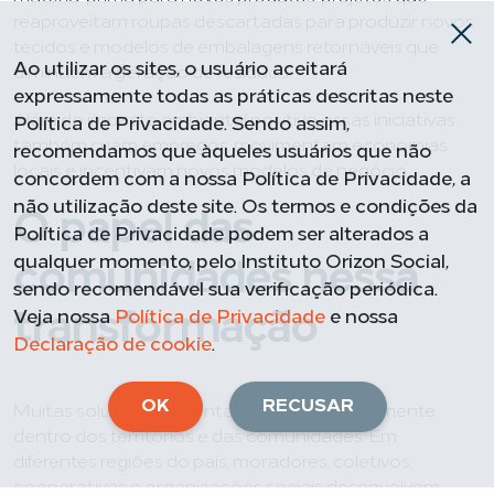
reaproveitam roupas descartadas para produzir novos
tecidos e modelos de embalagens retornáveis que
Ao utilizar os sites, o usuário aceitará
diminuem a geração de resíduos.
expressamente todas as práticas descritas neste
Além do impacto ambiental positivo, essas iniciativas
Política de Privacidade. Sendo assim,
também criam empregos, movimentam economias
recomendamos que àqueles usuários que não
locais e incentivam novos modelos de negócio.
concordem com a nossa Política de Privacidade, a
não utilização deste site. Os termos e condições da
O papel das
Política de Privacidade podem ser alterados a
qualquer momento, pelo Instituto Orizon Social,
comunidades nessa
sendo recomendável sua verificação periódica.
Veja nossa
Política de Privacidade
e nossa
transformação
Declaração de cookie
.
OK
RECUSAR
Muitas soluções sustentáveis surgem justamente
dentro dos territórios e das comunidades. Em
diferentes regiões do país, moradores, coletivos,
cooperativas e organizações sociais desenvolvem