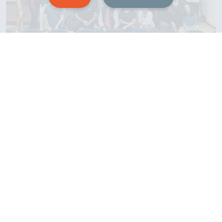
Estão abertas as inscrições
para a 3ª edição do Prêmio
Geração 360º
Estudantes universitários de todo o Brasil
já podem se inscrever na terceira edição
do Prêmio Geração 360º, iniciativa do
Instituto […]