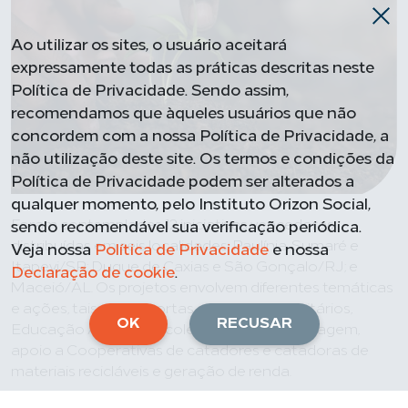
Ao utilizar os sites, o usuário aceitará
expressamente todas as práticas descritas neste
Política de Privacidade. Sendo assim,
recomendamos que àqueles usuários que não
concordem com a nossa Política de Privacidade, a
não utilização deste site. Os termos e condições da
Política de Privacidade podem ser alterados a
qualquer momento, pelo Instituto Orizon Social,
Foram contempladas 12 iniciativas vencedoras
sendo recomendável sua verificação periódica.
distribuídas em seis localidades: Paulínia, Sumaré e
Veja nossa
Política de Privacidade
e nossa
Itapevi/SP; Duque de Caxias e São Gonçalo/RJ; e
Declaração de cookie
.
Maceió/AL. Os projetos envolvem diferentes temáticas
e ações, tais como: hortas e jardins comunitários,
OK
RECUSAR
Educação Ambiental, coleta seletiva e reciclagem,
apoio a Cooperativas de catadores e catadoras de
materiais recicláveis e geração de renda.